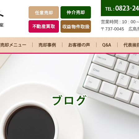
営業時間 : 10 : 0
〒737-0045 広
任意売却
仲介売却
不動産買取
リースバック